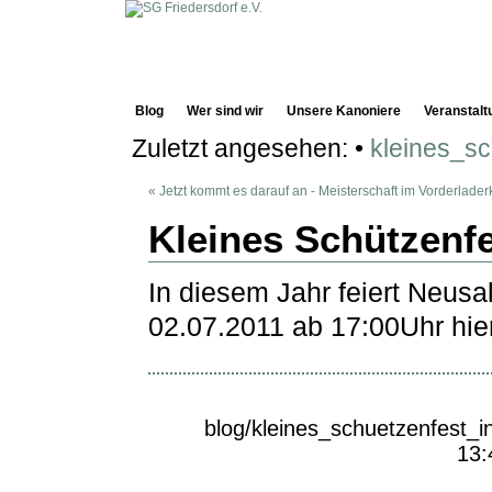
Blog
Wer sind wir
Unsere Kanoniere
Veranstalt
Zuletzt angesehen:
•
kleines_s
« Jetzt kommt es darauf an - Meisterschaft im Vorderlad
Kleines Schützenfe
In diesem Jahr feiert Neusa
02.07.2011 ab 17:00Uhr hi
blog/kleines_schuetzenfest_i
13: