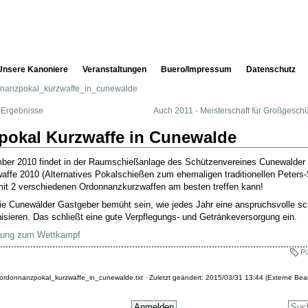
Unsere Kanoniere
Veranstaltungen
Buero/Impressum
Datenschutz
nanzpokal_kurzwaffe_in_cunewalde
 Ergebnisse
Auch 2011 - Meisterschaft für Großgesch
okal Kurzwaffe in Cunewalde
er 2010 findet in der Raumschießanlage des Schützenvereines Cunewalder T
ffe 2010 (Alternatives Pokalschießen zum ehemaligen traditionellen Peters-S
 mit 2 verschiedenen Ordonnanzkurzwaffen am besten treffen kann!
e Cunewälder Gastgeber bemüht sein, wie jedes Jahr eine anspruchsvolle sc
isieren. Das schließt eine gute Verpflegungs- und Getränkeversorgung ein.
bung zum Wettkampf
Po
/ordonnanzpokal_kurzwaffe_in_cunewalde.txt
· Zuletzt geändert: 2015/03/31 13:44 (Externe Bear
Anmelden