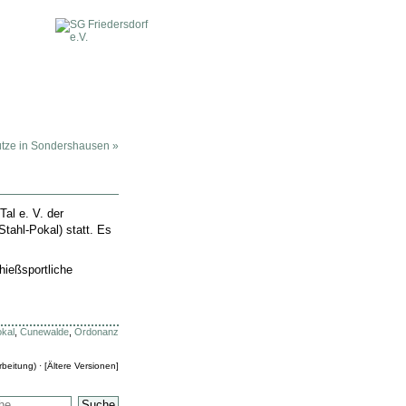
ütze in Sondershausen »
al e. V. der
tahl-Pokal) statt. Es
hießsportliche
kal
,
Cunewalde
,
Ordonanz
beitung) · [
Ältere Versionen
]
Suche