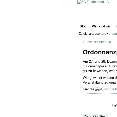
Blog
Wer sind wir
Zuletzt angesehen:
•
ordon
« Pokalschießen 2010 -
Ordonnanzp
Am 27. und 28. Dezemb
Ordonnanzpokal Kurzwa
gilt zu beweisen, wer
Wie gewohnt werden di
Veranstaltung zu organ
Hier die
Ausschrei
blog
Zeige Quelltext